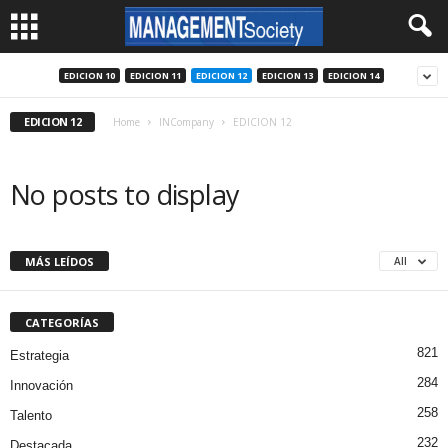
EDICION 10
EDICION 11
EDICION 12
EDICION 13
EDICION 14
EDICION 12
Home
INCompany
EDICION 12
No posts to display
MÁS LEÍDOS
All
CATEGORÍAS
821
Estrategia
284
Innovación
258
Talento
232
Destacada