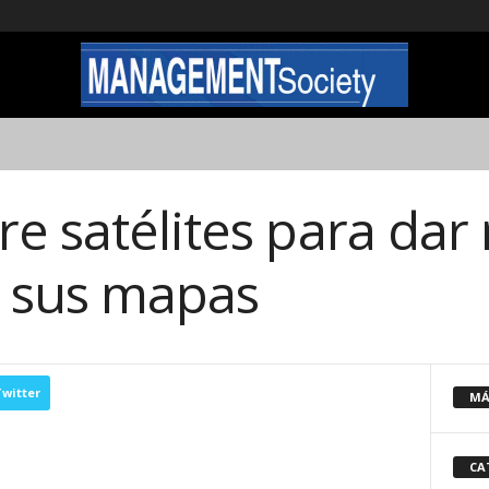
e satélites para dar
a sus mapas
witter
MÁ
CA