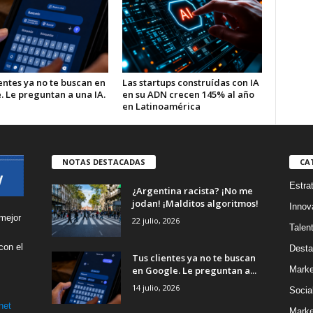
entes ya no te buscan en
Las startups construídas con IA
. Le preguntan a una IA.
en su ADN crecen 145% al año
en Latinoamérica
NOTAS DESTACADAS
CA
Estra
¿Argentina racista? ¡No me
jodan! ¡Malditos algoritmos!
Innov
mejor
22 julio, 2026
Talen
con el
Desta
Tus clientes ya no te buscan
s
en Google. Le preguntan a...
Marke
14 julio, 2026
Socia
net
Marke