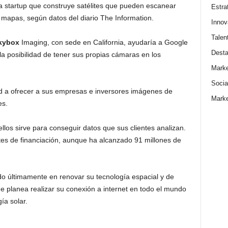
 startup que construye satélites que pueden escanear
Estra
 mapas, según datos del diario The Information.
Innov
Talen
kybox
Imaging, con sede en California, ayudaría a Google
Dest
la posibilidad de tener sus propias cámaras en los
Marke
Socia
d a ofrecer a sus empresas e inversores imágenes de
Marke
es.
llos sirve para conseguir datos que sus clientes analizan.
s de financiación, aunque ha alcanzado 91 millones de
do últimamente en renovar su tecnología espacial y de
e planea realizar su conexión a internet en todo el mundo
ía solar.