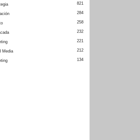
821
tegia
284
ación
258
to
232
acada
221
ting
212
l Media
134
ting