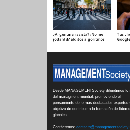
¿Argentina racista? ¡No me
Tus cli
jodan! ¡Malditos algoritmos!
Google
Desde MANAGEMENTSociety difundimos lo 
del managment mundial, promoviendo el
pensamiento de lo mas destacados expertos 
objetivo de contribuir a la formación de lídere
globales.
Contáctenos:
contacto@managementsociety.