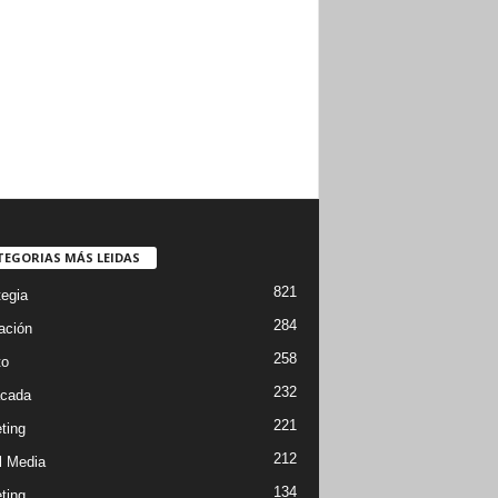
TEGORIAS MÁS LEIDAS
821
tegia
284
ación
258
to
232
cada
221
ting
212
l Media
134
ting