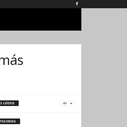
 más
S LEÍDOS
All
TEGORÍAS