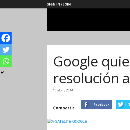
SIGN IN / JOIN
Management
Society
Google quier
resolución 
10 abril, 2014
Facebook
T
Compartir