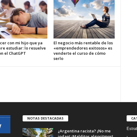
cer con mi hijo que ya
El negocio más rentable de los
re estudiar: lo resuelve
«emprendedores exitosos» es
on el ChatGPT
venderte el curso de cómo
serlo
NOTAS DESTACADAS
CA
Estra
¿Argentina racista? ¡No me
jodan! ¡Malditos algoritmos!