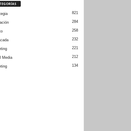
TEGORÍAS
821
tegia
284
ación
258
to
232
acada
221
ting
212
l Media
134
ting