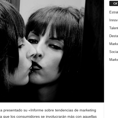
CA
Estra
Innov
Talen
Dest
Marke
Socia
Marke
a presentado su «Informe sobre tendencias de marketing
ca que los consumidores se involucrarán más con aquellas