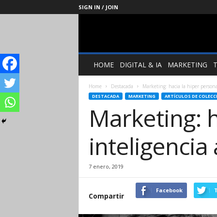
SIGN IN / JOIN
Management
Society
HOME
DIGITAL & IA
MARKETING
Home
Destacada
Marketing: hacia la hiper personal
DESTACADA
MARKETING
ARTÍCULOS DE COLECC
Marketing: h
inteligencia a
7 enero, 2019
Facebook
T
Compartir