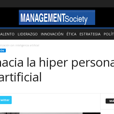
TALENTO
LIDERAZGO
INNOVACIÓN
ÉTICA
ESTRATEGIA
POLÍT
ización con inteligencia artificial
IÓN
acia la hiper person
rtificial
witter
MÁ