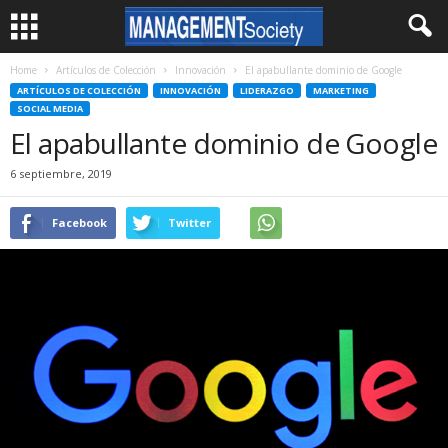
Home
Artículos de Colección
Innovación
El apabullante dominio de Google
ARTÍCULOS DE COLECCIÓN
INNOVACIÓN
LIDERAZGO
MARKETING
SOCIAL MEDIA
El apabullante dominio de Google
6 septiembre, 2019
Facebook
Twitter