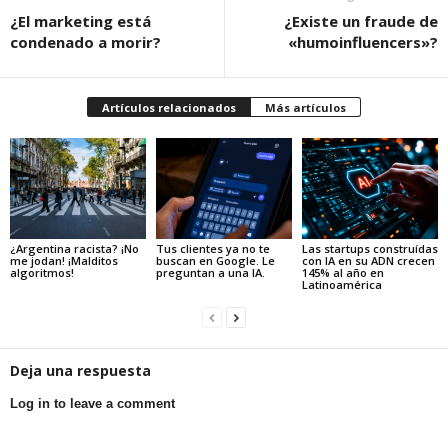
¿El marketing está
¿Existe un fraude de
condenado a morir?
«humoinfluencers»?
Artículos relacionados
Más artículos
¿Argentina racista? ¡No
Tus clientes ya no te
Las startups construídas
me jodan! ¡Malditos
buscan en Google. Le
con IA en su ADN crecen
algoritmos!
preguntan a una IA.
145% al año en
Latinoamérica
Deja una respuesta
Log in to leave a comment