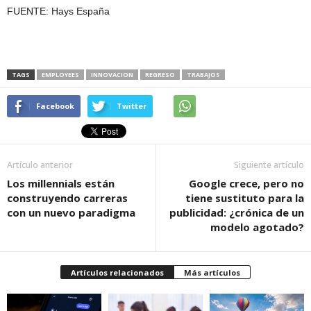
FUENTE: Hays España
TAGS
EMPLOYEES
INNOVACION
REGRESO
TRABAJOS
Facebook
Twitter
Artículo anterior
Siguiente artículo
Los millennials están
Google crece, pero no
construyendo carreras
tiene sustituto para la
con un nuevo paradigma
publicidad: ¿crónica de un
modelo agotado?
Artículos relacionados
Más artículos