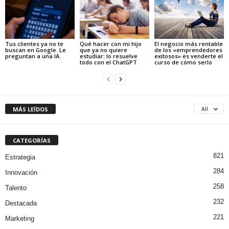
Tus clientes ya no te
Qué hacer con mi hijo
El negocio más rentable
buscan en Google. Le
que ya no quiere
de los «emprendedores
preguntan a una IA.
estudiar: lo resuelve
exitosos» es venderte el
todo con el ChatGPT
curso de cómo serlo
MÁS LEÍDOS
All
CATEGORÍAS
821
Estrategia
284
Innovación
258
Talento
232
Destacada
221
Marketing