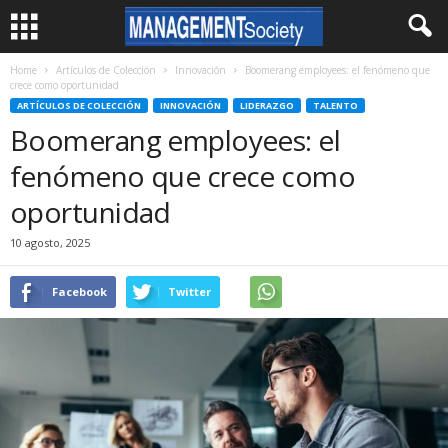
Home
Artículos de Colección
Innovación
Boomerang employees: el fenómeno que
crece como oportunidad
ARTÍCULOS DE COLECCIÓN
INNOVACIÓN
LIDERAZGO
TALENTO
Boomerang employees: el
fenómeno que crece como
oportunidad
10 agosto, 2025
Facebook
Twitter