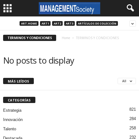
ART.HOME
ART1
ART2
ART3
ARTÍCULOS DE COLECCIÓN
TERMINOS Y CONDICIONES
Home
TERMINOS Y CONDICIONES
No posts to display
MÁS LEÍDOS
All
CATEGORÍAS
821
Estrategia
284
Innovación
258
Talento
232
Destacada