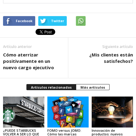
Facebook
Twitter
Artículo anterior
Siguiente artículo
Cómo aterrizar
¿Mis clientes están
positivamente en un
satisfechos?
nuevo cargo ejecutivo
Artículos relacionados
Más artículos
¿PUEDE STARBUCKS
FOMO versus JOMO:
Innovación de
VOLVER A SER LO QUE
Cómo las marcas
productos: nuevos