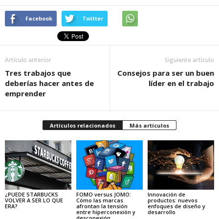
Facebook
Twitter
Artículo anterior
Siguiente artículo
Tres trabajos que
Consejos para ser un buen
deberías hacer antes de
líder en el trabajo
emprender
Artículos relacionados
Más artículos
¿PUEDE STARBUCKS
FOMO versus JOMO:
Innovación de
VOLVER A SER LO QUE
Cómo las marcas
productos: nuevos
ERA?
afrontan la tensión
enfoques de diseño y
entre hiperconexión y
desarrollo
desconexión