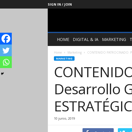
SIGN IN / JOIN
Management
Society
HOME
DIGITAL & IA
MARKETING
Home
Marketing
CONTENIDO PATROCINADO: Pro
MARKETING
CONTENIDO
Desarrollo
ESTRATÉGI
10 junio, 2019