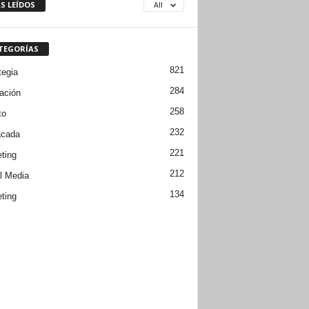
S LEÍDOS
All
TEGORÍAS
821
tegia
284
ación
258
to
232
acada
221
ting
212
l Media
134
ting