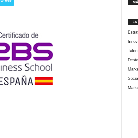
witter
MÁ
CA
Estra
Innov
Talen
Dest
Marke
Socia
Marke