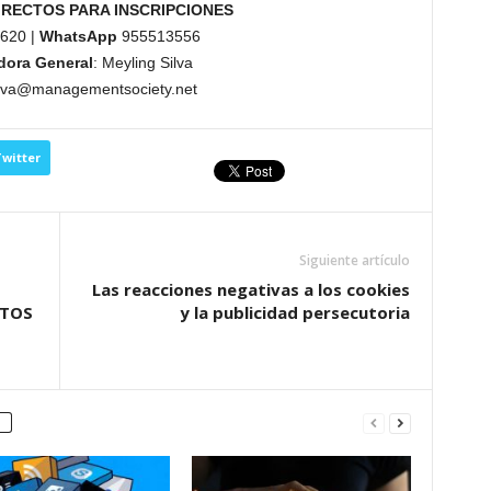
RECTOS PARA INSCRIPCIONES
0620 |
WhatsApp
955513556
dora General
: Meyling Silva
ilva@managementsociety.net
witter
Siguiente artículo
Las reacciones negativas a los cookies
NTOS
y la publicidad persecutoria