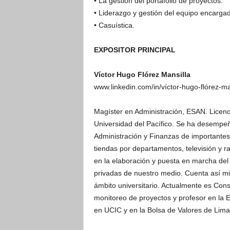
• La gestión del portafolio de proyectos.
• Liderazgo y gestión del equipo encarga
• Casuística.
EXPOSITOR PRINCIPAL
Víctor Hugo Flórez Mansilla
www.linkedin.com/in/víctor-hugo-flórez-m
Magíster en Administración, ESAN. Licenc
Universidad del Pacífico. Se ha desempeñ
Administración y Finanzas de importantes
tiendas por departamentos, televisión y r
en la elaboración y puesta en marcha del
privadas de nuestro medio. Cuenta así m
ámbito universitario. Actualmente es Con
monitoreo de proyectos y profesor en la 
en UCIC y en la Bolsa de Valores de Lima