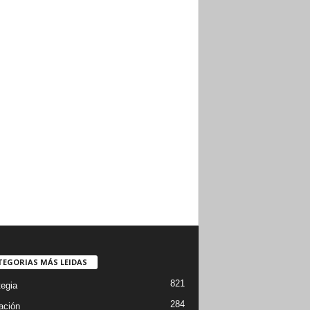
TEGORIAS MÁS LEIDAS
821
tegia
284
ación