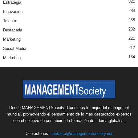
821
Estrategia
284
Innovación
258
Talento
232
Destacada
221
Marketing
212
Social Media
134
Marketing
Desde MANAGEMENTSociety difundimos lo mejor del managment
mundial, promoviendo el pensamiento de lo mas destacados expertos
con el objetivo de contribuir a la formación de líderes globales.
Contáctenos:
contacto@managementsociety.net