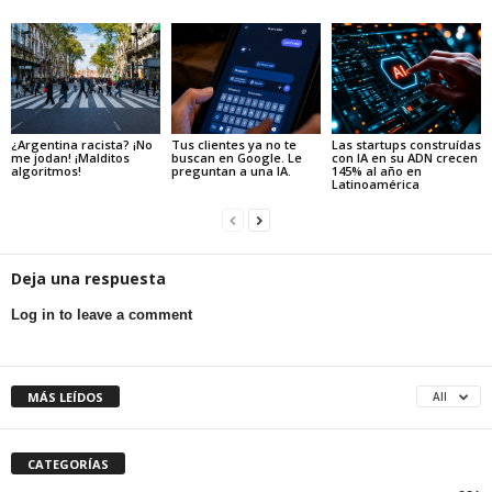
¿Argentina racista? ¡No
Tus clientes ya no te
Las startups construídas
me jodan! ¡Malditos
buscan en Google. Le
con IA en su ADN crecen
algoritmos!
preguntan a una IA.
145% al año en
Latinoamérica
Deja una respuesta
Log in to leave a comment
MÁS LEÍDOS
All
CATEGORÍAS