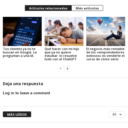
Artículos relacionados
Más artículos
Tus clientes ya no te
Qué hacer con mi hijo
El negocio más rentable
buscan en Google. Le
que ya no quiere
de los «emprendedores
preguntan a una IA.
estudiar: lo resuelve
exitosos» es venderte el
todo con el ChatGPT
curso de cómo serlo
Deja una respuesta
Log in to leave a comment
MÁS LEÍDOS
All