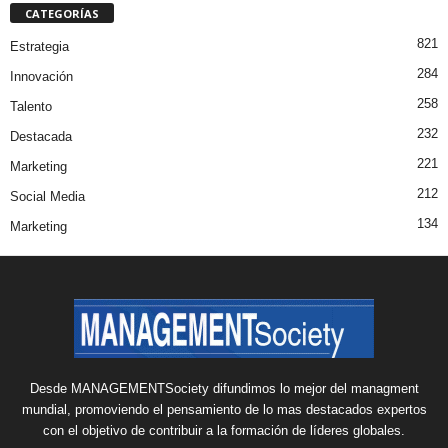
CATEGORÍAS
821
Estrategia
284
Innovación
258
Talento
232
Destacada
221
Marketing
212
Social Media
134
Marketing
Desde MANAGEMENTSociety difundimos lo mejor del managment
mundial, promoviendo el pensamiento de lo mas destacados expertos
con el objetivo de contribuir a la formación de líderes globales.