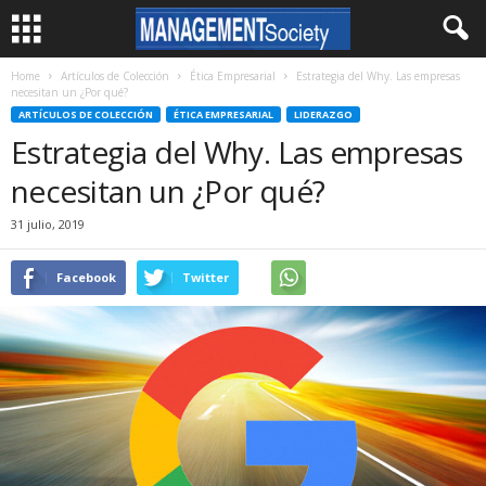
Home
Artículos de Colección
Ética Empresarial
Estrategia del Why. Las empresas
necesitan un ¿Por qué?
ARTÍCULOS DE COLECCIÓN
ÉTICA EMPRESARIAL
LIDERAZGO
Estrategia del Why. Las empresas
necesitan un ¿Por qué?
31 julio, 2019
Facebook
Twitter