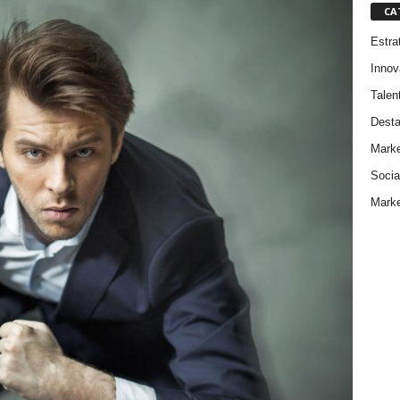
CA
Estra
Innov
Talen
Dest
Marke
Socia
Marke