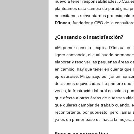
nuevo a tener responsabilidades. ¿Cuále
planteamos este cambio de paradigma pro
necesitamos reinventarnos profesionalme
D’Incau,
fundador y CEO de la consultor
¿Cansancio o insatisfacción?
«Mi primer consejo –explica D’Incau– es tra
ligero cansancio, el cual puede permanec
elaborar y resolver las pequeñas áreas de 
en cambio, hay que tener en cuenta que 
apresurarse. Mi consejo es fijar un horiz
decisiones equivocadas. Lo primero que h
veces, la frustración laboral es sólo la 
que afecta a otras áreas de nuestras vid
que quieres cambiar de trabajo cuando, en
reconfortante, por supuesto, pero llamar 
ya es un primer paso útil hacia la mejora d
Pensar en perspectiva