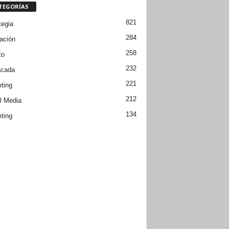
TEGORÍAS
821
tegia
284
ación
258
to
232
acada
221
ting
212
l Media
134
ting