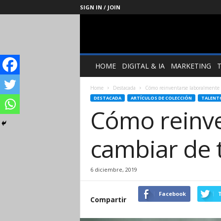
SIGN IN / JOIN
Management
Society
HOME
DIGITAL & IA
MARKETING
Home
Destacada
Cómo reinventarse laboralmente 
DESTACADA
ARTÍCULOS DE COLECCIÓN
TALENT
Cómo reinve
cambiar de 
6 diciembre, 2019
Facebook
T
Compartir