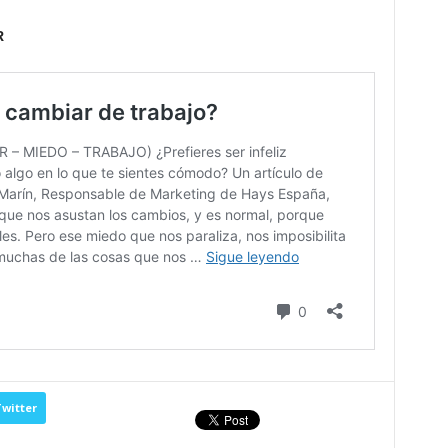
R
witter