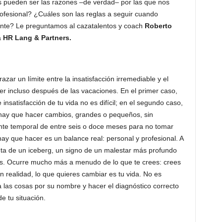
s pueden ser las razones –de verdad– por las que nos
fesional? ¿Cuáles son las reglas a seguir cuando
nte? Le preguntamos al cazatalentos y coach
Roberto
a
HR Lang & Partners.
zar un límite entre la insatisfacción irremediable y el
er incluso después de las vacaciones. En el primer caso,
insatisfacción de tu vida no es difícil; en el segundo caso,
hay que hacer cambios, grandes o pequeños, sin
onte temporal de entre seis o doce meses para no tomar
ay que hacer es un balance real: personal y profesional. A
punta de un iceberg, un signo de un malestar más profundo
as. Ocurre mucho más a menudo de lo que te crees: crees
 realidad, lo que quieres cambiar es tu vida. No es
a las cosas por su nombre y hacer el diagnóstico correcto
e tu situación.