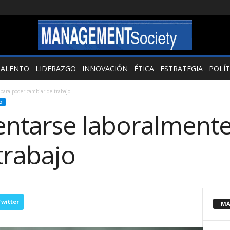
TALENTO
LIDERAZGO
INNOVACIÓN
ÉTICA
ESTRATEGIA
POLÍT
para poder cambiar de trabajo
O
ntarse laboralmente
trabajo
witter
MÁ