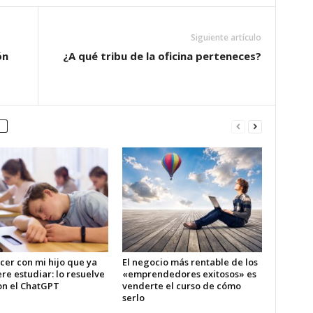
Siguiente artículo
ón
¿A qué tribu de la oficina perteneces?
cer con mi hijo que ya
El negocio más rentable de los
re estudiar: lo resuelve
«emprendedores exitosos» es
on el ChatGPT
venderte el curso de cómo
serlo